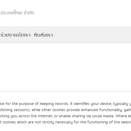
(ประเทศไทย) จำกัด
ร่วมงานกับเรา
ติดต่อเรา
ice for the purpose of keeping records. It identifies your device, typically
blishing sessions), while other cookies provide enhanced functionality, ga
king you across the internet, or enable sharing via social media. Where le
et cookies which are not strictly necessary for the functioning of the web