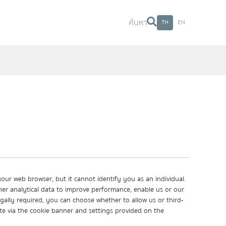
ค้นหา
TH
EN
ค้นหา
 your web browser, but it cannot identify you as an individual.
ther analytical data to improve performance, enable us or our
gally required, you can choose whether to allow us or third-
site via the cookie banner and settings provided on the