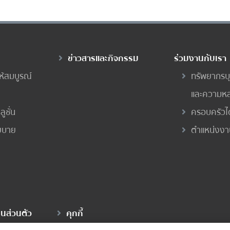
ข่าวสารและกิจกรรม
ร่วมงานกับเรา
ห้สมบูรณ์
ทรัพยากรบ
และความห
ูชั่น
ครอบครัวได
โยบาย
ตำแหน่งงา
นส่วนตัว
คุกกี้