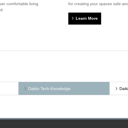
ver comfortable living
for creating your spaces safe an
d.
Learn More
Daikin Tech-Knowledge
Daik