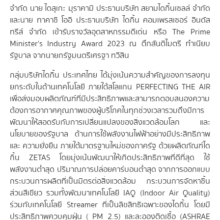
จำกัด นาย ไดสุเกะ
มุราคามิ ประธานบริษัท สยามไดกิ้นเซลล์ จำกัด
และนาย ทาคาชิ โออิ ประธานบริษัท ไดกิ้น คอมเพรสเซอร์ อินดัส
ทรีส์ จำกัด เข้ารับรางวัลอุตสาหกรรมดีเด่น หรือ The Prime
Minister’s Industry Award 2023 ณ ตึกสันติไมตรี ทำเนียบ
รัฐบาล จากนายกรัฐมนตรีเศรฐา ทวีสิน
กลุ่มบริษัทไดกิ้น ประเทศไทย ได้มุ่งเน้นความสําคัญของการลงทุน
ยกระดับในด้านเทคโนโลยี ภายใต้สโลแกน PERFECTING THE AIR
เพื่อส่งมอบผลิตภัณฑ์ที่มีประสิทธิภาพและสามารถตอบสนองความ
ต้องการอากาศคุณภาพของผู้บริโภคในทุกช่วงเวลารวมถึงมีการ
พัฒนาให้สอดรับกับการเปลื่ยนแปลงของสิ่งแวดล้อมโลก และ
นโยบายของรัฐบาล ด้านการใช้พลังงานไฟฟ้าอย่างมีประสิทธิภาพ
และ ความยั่งยืน ภายใต้มาตรฐานใหม่ของภาครัฐ ด้วยผลิตภัณฑ์ได
กิ้น ZETAS โดยมุ่งเน้นพัฒนาให้เกิดประสิทธิภาพที่ดีที่สุด ใช้
พลังงานต่ำสุด ปริมาณการปล่อยคาร์บอนต่ำสุด จากการออกแบบ
กระบวนการผลิตที่เป็นมิตรต่อสิ่งแวดล้อม กระบวนการจัดหาชิ้น
ส่วนสีเขียว รวมทั้งพัฒนาเทคโนโลยี IAQ (Indoor Air Quality)
ร่วมกับเทคโนโลยี Streamer ที่เป็นลิขสิทธิเฉพาะของไดกิ้น โดยมี
ประสิทธิภาพควบคุมฝุ่น ( PM 2.5) และละอองติดเชื้อ (ASHRAE