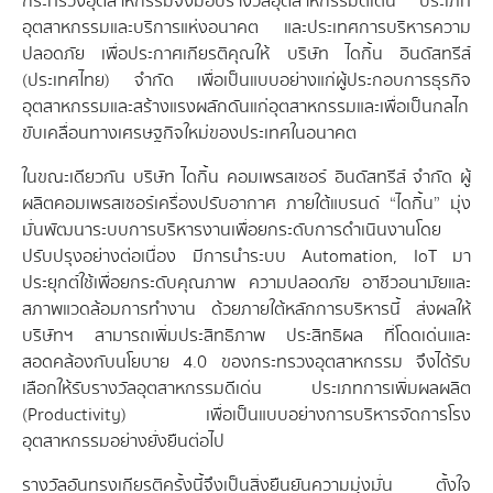
กระทรวงอุตสาหกรรมจึงมอบรางวัลอุตสาหกรรมดีเด่น ประเภท
อุตสาหกรรมและบริการแห่งอนาคต และประเทศการบริหารความ
ปลอดภัย เพื่อประกาศเกียรติคุณให้ บริษัท ไดกิ้น อินดัสทรีส์
(ประเทศไทย) จำกัด เพื่อเป็นแบบอย่างแก่ผู้ประกอบการธุรกิจ
อุตสาหกรรมและสร้างแรงผลักดันแก่อุตสาหกรรมและเพื่อเป็นกลไก
ขับเคลื่อนทางเศรษฐกิจใหม่ของประเทศในอนาคต
ในขณะเดียวกัน บริษัท ไดกิ้น คอมเพรสเซอร์ อินดัสทรีส์ จำกัด ผู้
ผลิตคอมเพรสเซอร์เครื่องปรับอากาศ ภายใต้แบรนด์ “ไดกิ้น” มุ่ง
มั่นพัฒนาระบบการบริหารงานเพื่อยกระดับการดำเนินงานโดย
ปรับปรุงอย่างต่อเนื่อง มีการนำระบบ Automation, IoT มา
ประยุกต์ใช้เพื่อยกระดับคุณภาพ ความปลอดภัย อาชีวอนามัยและ
สภาพแวดล้อมการทำงาน ด้วยภายใต้หลักการบริหารนี้ ส่งผลให้
บริษัทฯ สามารถเพิ่มประสิทธิภาพ ประสิทธิผล ที่โดดเด่นและ
สอดคล้องกับนโยบาย 4.0 ของกระทรวงอุตสาหกรรม จึงได้รับ
เลือกให้รับรางวัลอุตสาหกรรมดีเด่น ประเภทการเพิ่มผลผลิต
(Productivity) เพื่อเป็นแบบอย่างการบริหารจัดการโรง
อุตสาหกรรมอย่างยั่งยืนต่อไป
รางวัลอันทรงเกียรติครั้งนี้จึงเป็นสิ่งยืนยันความมุ่งมั่น ตั้งใจ