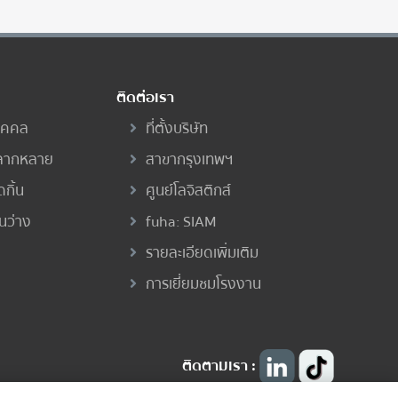
ติดต่อเรา
ุคคล
ที่ตั้งบริษัท
ลากหลาย
สาขากรุงเทพฯ
กิ้น
ศูนย์โลจิสติกส์
นว่าง
fuha: SIAM
รายละเอียดเพิ่มเติม
การเยี่ยมชมโรงงาน
ติดตามเรา :