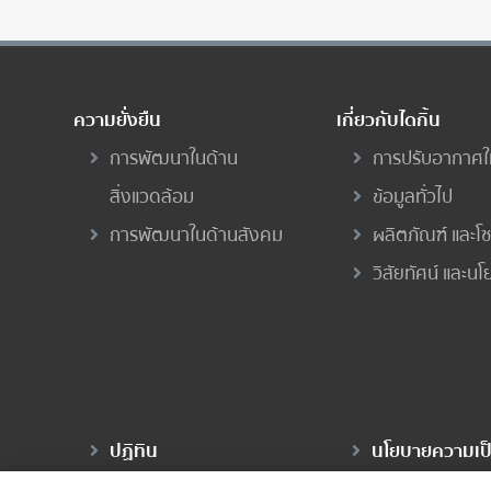
ความยั่งยืน
เกี่ยวกับไดกิ้น
การพัฒนาในด้าน
การปรับอากาศใ
สิ่งแวดล้อม
ข้อมูลทั่วไป
การพัฒนาในด้านสังคม
ผลิตภัณฑ์ และโซล
วิสัยทัศน์ และน
ปฏิทิน
นโยบายความเป็