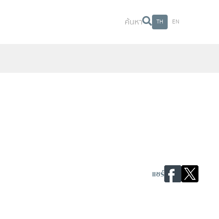
ค้นหา
TH
EN
ค้นหา
แชร์