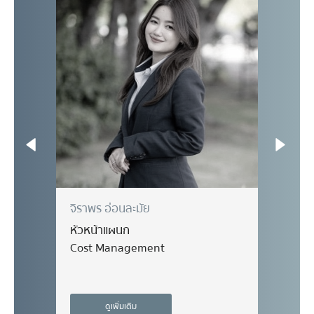
จิราพร อ่อนละมัย
อเล็ก
หัวหน้าแผนก
หัวหน
Cost Management
R&D
ดูเพิ่มเติม