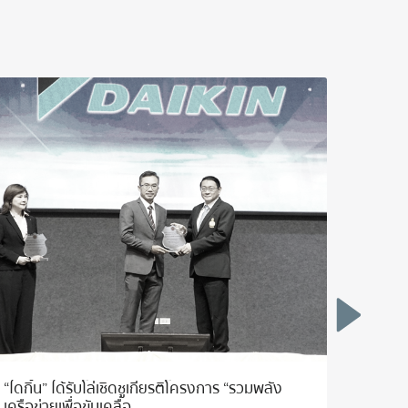
“ไดกิ้น” ได้รับโล่เชิดชูเกียรติโครงการ “รวมพลัง
ไดกิ้น
เครือข่ายเพื่อขับเคลื่อ...
2566 