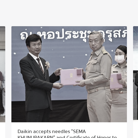
Daikin accepts needles "SEMA
KHUNUPAKARN" and Certificate of Honor to...