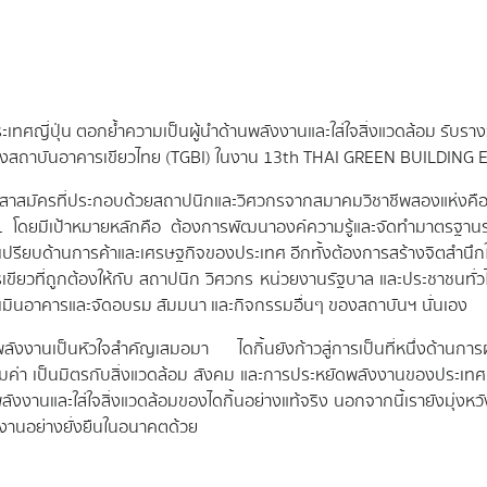
ทศญี่ปุ่น ตอกย้ำความเป็นผู้นำด้านพลังงานและใส่ใจสิ่งแวดล้อม รับรางวั
อตั้งสถาบันอาคารเขียวไทย (TGBI) ในงาน 13th THAI GREEN BUILD
อาสาสมัครที่ประกอบด้วยสถาปนิกและวิศวกรจากสมาคมวิชาชีพสองแห่ง
 โดยมีเป้าหมายหลักคือ ต้องการพัฒนาองค์ความรู้และจัดทำมาตรฐานรวม
ียบด้านการค้าและเศรษฐกิจของประเทศ อีกทั้งต้องการสร้างจิตสำนึก
าคารเขียวที่ถูกต้องให้กับ สถาปนิก วิศวกร หน่วยงานรัฐบาล และประชาชนท
ะเมินอาคารและจัดอบรม สัมมนา และกิจกรรมอื่นๆ ของสถาบันฯ นั่นเอง
ดพลังงานเป็นหัวใจสำคัญเสมอมา ไดกิ้นยังก้าวสู่การเป็นที่หนึ่งด้านกา
 เป็นมิตรกับสิ่งแวดล้อม สังคม และการประหยัดพลังงานของประเทศ เพื่
นพลังงานและใส่ใจสิ่งแวดล้อมของไดกิ้นอย่างแท้จริง นอกจากนี้เรายังมุ่
งานอย่างยั่งยืนในอนาคตด้วย