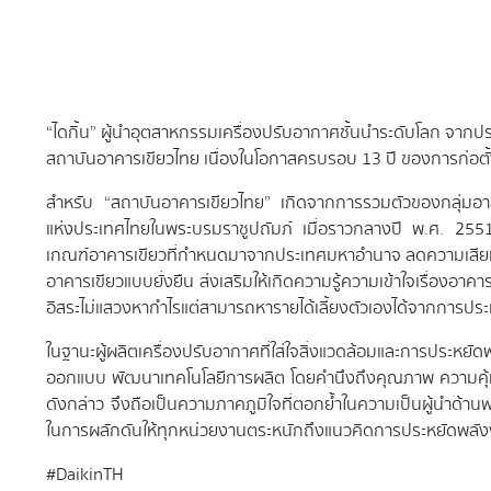
“ไดกิ้น” ผู้นำอุตสาหกรรมเครื่องปรับอากาศชั้นนำระดับโลก จากประเ
สถาบันอาคารเขียวไทย เนื่องในโอกาสครบรอบ 13 ปี ของการก่
สำหรับ “สถาบันอาคารเขียวไทย” เกิดจากการรวมตัวของกลุ่ม
แห่งประเทศไทยในพระบรมราชูปถัมภ์ เมื่อราวกลางปี พ.ศ. 2551
เกณฑ์อาคารเขียวที่กำหนดมาจากประเทศมหาอำนาจ ลดความเสียเปร
อาคารเขียวแบบยั่งยืน ส่งเสริมให้เกิดความรู้ความเข้าใจเรื่องอ
อิสระไม่แสวงหากำไรแต่สามารถหารายได้เลี้ยงตัวเองได้จากการปร
ในฐานะผู้ผลิตเครื่องปรับอากาศที่ใส่ใจสิ่งแวดล้อมและการประหยั
ออกแบบ พัฒนาเทคโนโลยีการผลิต โดยคำนึงถึงคุณภาพ ความคุ้มค่า
ดังกล่าว จึงถือเป็นความภาคภูมิใจที่ตอกย้ำในความเป็นผู้นำด้า
ในการผลักดันให้ทุกหน่วยงานตระหนักถึงแนวคิดการประหยัดพลัง
#DaikinTH