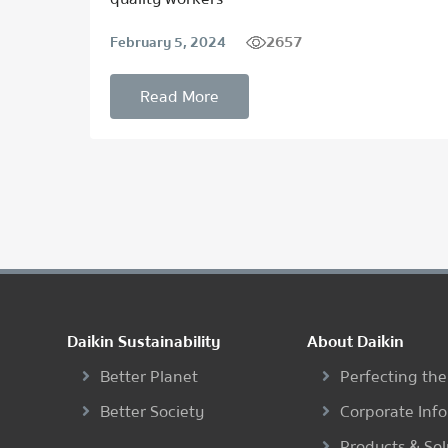
2657
February 5, 2024
Read More
Daikin Sustainability
About Daikin
Better Planet
Perfecting the
Better Society
Corporate Inf
Products & Sol