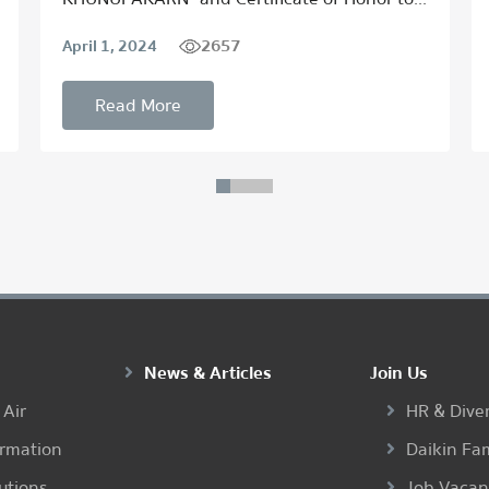
2657
April 1, 2024
Read More
News & Articles
Join Us
 Air
HR & Diver
ormation
Daikin Fa
utions
Job Vaca