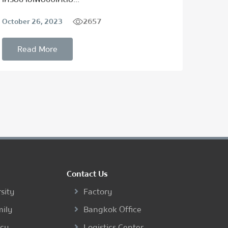
2657
October 26, 2023
Septem
Read More
Re
Contact Us
sity
Factory
mily
Bangkok Office
ncy
Logistics Center