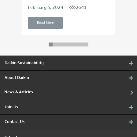
2641
February 5, 2024
Apri
Read More
Daikin Sustainability
About Daikin
News & Articles
Join Us
Contact Us