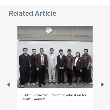
Related Article
รรมดี
Daikin Committed Promoting education for
Daik
quality workers
KHUN
to...